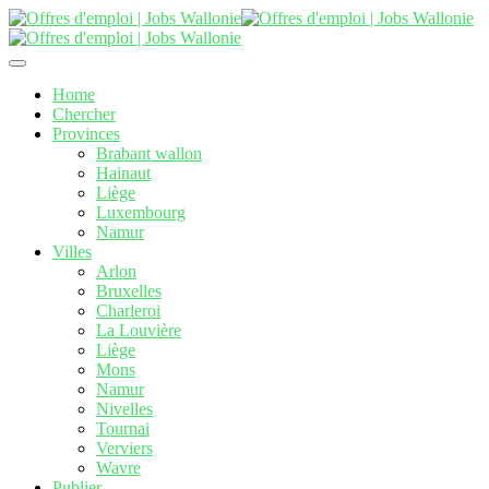
Home
Chercher
Provinces
Brabant wallon
Hainaut
Liège
Luxembourg
Namur
Villes
Arlon
Bruxelles
Charleroi
La Louvière
Liège
Mons
Namur
Nivelles
Tournai
Verviers
Wavre
Publier