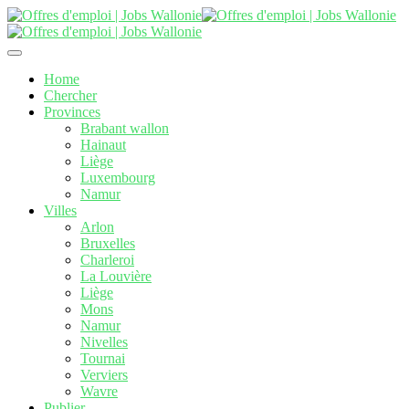
Home
Chercher
Provinces
Brabant wallon
Hainaut
Liège
Luxembourg
Namur
Villes
Arlon
Bruxelles
Charleroi
La Louvière
Liège
Mons
Namur
Nivelles
Tournai
Verviers
Wavre
Publier